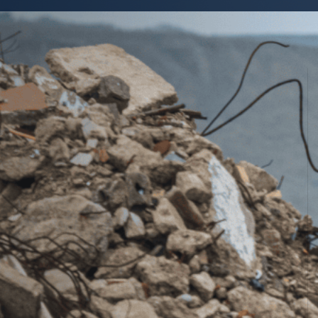
schrijdend afvaltransport in de EU.
In een eerder
cies inhoudt. Maar hoe bereid je je het best voor
act voor jou?
l Europees systeem
voor de
registratie van
end afvaltransport
, zowel voor: