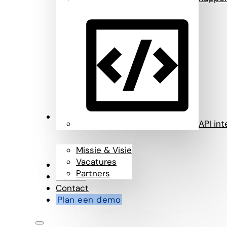
Over ons
API int
Missie & Visie
Vacatures
Blog
Partners
Klanten
Contact
Plan een demo