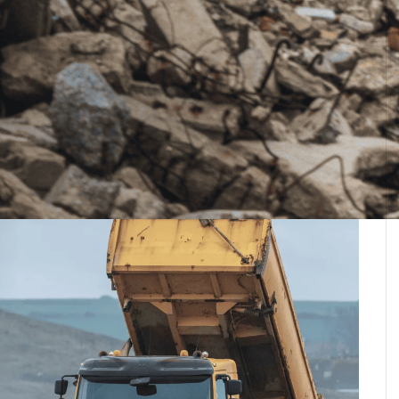
n één van de lidstaten
bevinden moeten
niet
e lokale wetgeving.