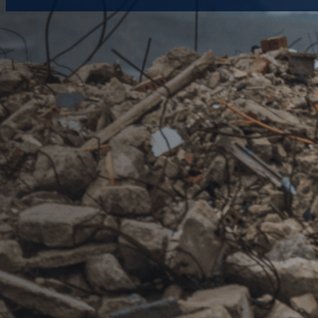
Update april 2026
18/02/2026
Vanaf 21 mei 2026 wordt DIWASS verplicht bij grensover
artikel
gingen we al dieper in op DIWASS en wat het pre
op de aankomende regelgeving? En wat verandert er ex
Wat is DIWASS?
DIWASS
(digital waste tracking system) is het
centraa
afvaltransporten
.
De
digitale registratie
geldt voor elk
grensoverschrijd