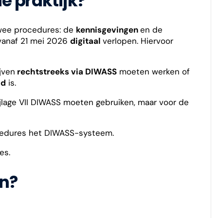
e praktijk?
 twee procedures: de
kennisgevingen
en de
vanaf 21 mei 2026
digitaal
verlopen. Hiervoor
jven
rechtstreeks via DIWASS
moeten werken of
ld
is.
jlage VII DIWASS moeten gebruiken, maar voor de
cedures het DIWASS-systeem.
es.
en?