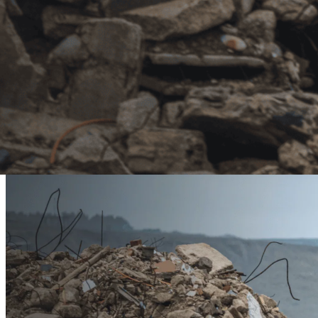
Groene lijst afvalstoffen (Bijlage VII)
Oranje lijst afvalstoffen (Bijlage IB)
Transporten die zich uitsluitend
op het grondgebied va
gemeld worden via DIWASS
. Deze volgen de specifiek