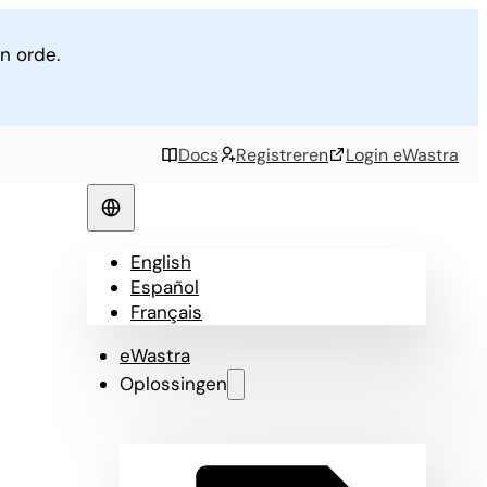
n orde.
Docs
Registreren
Login eWastra
English
Español
Français
eWastra
Oplossingen