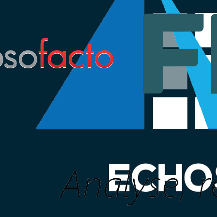
ers
 het
ij deze
n terwijl
ullende