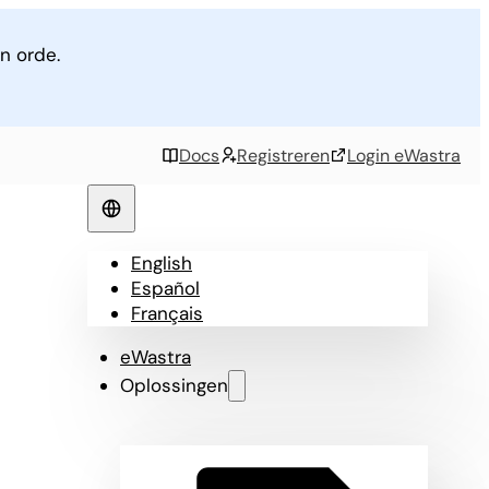
n orde.
Docs
Registreren
Login eWastra
English
Español
Français
eWastra
Oplossingen