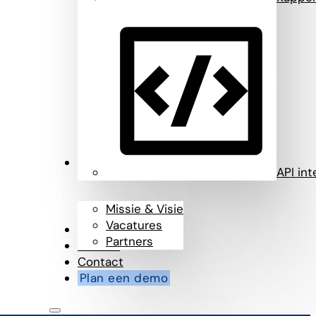
Over ons
API int
Missie & Visie
Vacatures
Blog
Partners
Klanten
Contact
Plan een demo