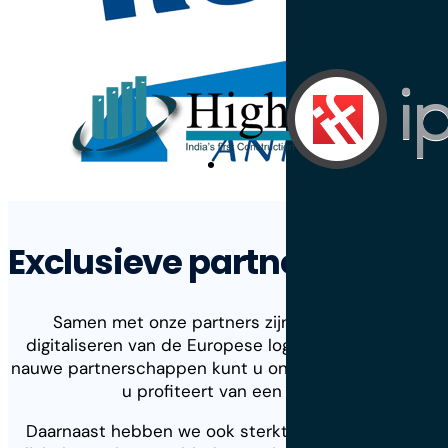
Exclusieve partners/resell
Samen met onze partners zijn we druk bezig met
digitaliseren van de Europese logistieke markt. Dankz
nauwe partnerschappen kunt u onze software gebruike
u profiteert van een lokale provider.
Daarnaast hebben we ook sterkte partners die aanv