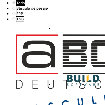
Todo
Báscula de pesaje
ERP
TMS